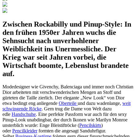
Zwischen Rockabilly und Pinup-Style: In
den frühen 1950er Jahren wuchs die
Sehnsucht nach unverhohlener
Weiblichkeit ins Unermessliche. Der
Krieg war seit Jahren vorbei, die
Wirtschaft boomte, Lebenslust brandete
auf.
Modedesigner wie Givenchy, Balenciaga und immer noch Christian
Dior arbeiteten mit verschwenderischen Mengen an Stoff und
gürteten die Taille zierlich. Der elegante „New Look“ von Dior
etwa bedingt eng anliegende
Oberteile
und dazu wadenlange,
weit
schwingende Röcke
. Gern trug die Dame von Welt dazu
edle
Handschuhe
. Eine perfekte Passform war auch für den sexy
Pinup-Look unabdingbar, der durch Ikonen wie Marilyn Monroe
unsterblich wurde: Enge Bleistiftröcke (
Pencilskirts
)
oder
Pencilkleider
formten die angesagt Sanduhrfigur.
Selbst
Business-Kostüme
folgten gern dieser figurschmeichelnden