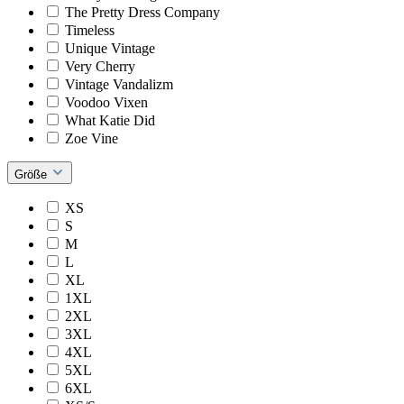
The Pretty Dress Company
Timeless
Unique Vintage
Very Cherry
Vintage Vandalizm
Voodoo Vixen
What Katie Did
Zoe Vine
Größe
XS
S
M
L
XL
1XL
2XL
3XL
4XL
5XL
6XL