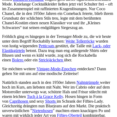
Mode. Knielange Cocktailkleider ließen jetzt viel Schulter frei – oft
im Zusammenspiel mit raffinierten Kragenlösungen. Nur Coco
Chanel, die in den 1950er Jahren ein Comeback feierte, blieb ihrem
Grundsatz der schlichten Stils treu, legte mit dem berühmten
Chanel-Kostüm einen neuen Klassiker vor und ihr „Kleines
Schwarzes“ trat seinen endgültigen Siegeszug an.
Fröhlich ging es hingegen in der Teenager-Mode zu, die wir heute
unter dem Begriff Rockabilly kennen:
Weite Tellerröcke
wurden
von lustig wippenden
Petticoats
gestützt, die Taille mit
Lack- oder
Elastikgürteln
betont. Dazu trug man eng anliegende Shirts oder
Blusen und wenn es kühl wurde, zog sich die Rockabella
einen
Bolero
oder ein
Strickjäckchen
über.
Sie möchten weitere
Vintage-Mode-Epochen
entdecken? Dann
gehen Sie mit uns auf eine modische Zeitreise!
Natürlich standen auch in den 1950er Jahren
Nahtstrümpfe
weiter
hoch im Kurs, am liebsten mit Naht. Wer im Cabrio oder auf dem
Motorroller unterwegs war, schützte Hals und Frisur stilecht mit
einem leichten
Tuch à la Grace Kelly
. Hosen hingen in Form
von
Caprihosen
und sexy
Shorts
im Schrank der Fifties-Lady.
Gleichzeitig drängten nun Bluejeans auf den Markt. Die praktisch
unverwüstlichen "
Nietenhosen
" machten einen knackigen Po und
waren mit wirklich jeder Art von
Fifties-Oberteil
kombinierbar.