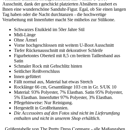
Ausschnitt, dank der geschickt platzierten Abnähern zaubert es
Ihnen eine wunderschöne Sanduhr-Figur. Egal, ob Sie einen langen
Tag haben oder die Nacht durchtanzen - die hochwertige
Verarbeitung mit Innenfutter macht Sie mühelos zur Stilikone.
Schwarzes Etuikleid im 50er Jahre Stil
Midi-Länge
Ohne Ärmel
Vorne hochgeschlossen mit weitem U-Boot Ausschnitt
Tiefer Rückenausschnitt mit dekorativer Schleife
Figurbetontes Oberteil mit 8,5 cm breitem Taillenband aus
Satin
Schmaler Rock mit Gehschlitz hinten
Seitlicher Reißverschluss
Innen gefüttert
Fällt normal aus, Material hat etwas Stretch
Rocklänge 66 cm, Gesamtlänge 103 cm in Gr. S/UK 10
Material: 93% Polyester, 7% Elasthan. Satin 95% Polyester,
5% Elasthan. Innenfutter 97% Polyester, 3% Elasthan.
Pflegehinweise: Nur Reinigung.
Hergestellt in Großbritannien.
Die Accessoires auf den Fotos sind nicht im Lieferumfang
enthalten und nicht in unserem Shop erhältlich.
Größentabelle von The Pretty Dress Company - alle Maßangaben