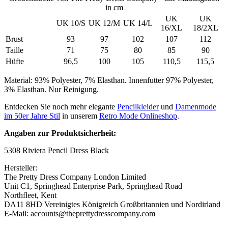
in cm
UK
UK
UK 10/S
UK 12/M
UK 14/L
16/XL
18/2XL
Brust
93
97
102
107
112
Taille
71
75
80
85
90
Hüfte
96,5
100
105
110,5
115,5
Material: 93% Polyester, 7% Elasthan. Innenfutter 97% Polyester,
3% Elasthan. Nur Reinigung.
Entdecken Sie noch mehr elegante
Pencilkleider
und
Damenmode
im 50er Jahre Stil
in unserem
Retro Mode Onlineshop
.
Angaben zur Produktsicherheit:
5308 Riviera Pencil Dress Black
Hersteller:
The Pretty Dress Company London Limited
Unit C1, Springhead Enterprise Park, Springhead Road
Northfleet, Kent
DA11 8HD Vereinigtes Königreich Großbritannien und Nordirland
E-Mail: accounts@theprettydresscompany.com