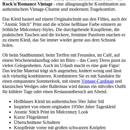
Rock'n'Romance Vintage
- eine alltagstaugliche Kombination aus
authentischem Vintage-Charme und modernem Tragekomfort.
Das Kleid basiert auf einem Originalschnitt aus den Fifties, auch der
"Atomic Stitch" Print und die schöne hellblaue Farbe erinnern an
fröhliche Midcentury-Styles. Die durchgehende Knopfleiste, die
praktischen Taschen und die lockere, feminine Passform machen es
zu einem Kleid, das Sie immer wieder gerne aus dem Schrank
holen.
Ob beim Stadtbummel, beim Treffen mit Freunden, im Café, auf
einem Wochenendausflug oder im Büro – das Casey Dress passt zu
vielen Gelegenheiten. Auch im Urlaub macht es eine gute Figur:
Das leichte Material trägt sich angenehm, knittert wenig und lässt
sich vielseitig kombinieren. Kombinieren Sie es mit Sandalen für
einen entspannten Sommerlook, mit einem
Vintage-Cardigan
und
klassischen Wedges oder Ballerinas wird daraus ein stilvolles Outfit
für kühlere Tage oder einen Restaurantbesuch am Abend.
Hellblaues Kleid im authentischen 50er Jahre Stil
Inspiriert von einem originalen 1950er Jahre Tageskleid
Atomic Stitch Print im Midcentury Look
Kurze Flügelärmel
Überschnittene Schultern
Knopfleiste vorne mit großen schwarzen Knöpfen