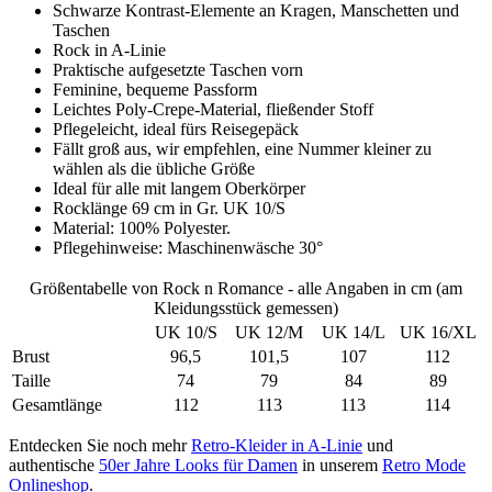
Schwarze Kontrast-Elemente an Kragen, Manschetten und
Taschen
Rock in A-Linie
Praktische aufgesetzte Taschen vorn
Feminine, bequeme Passform
Leichtes Poly-Crepe-Material, fließender Stoff
Pflegeleicht, ideal fürs Reisegepäck
Fällt groß aus, wir empfehlen, eine Nummer kleiner zu
wählen als die übliche Größe
Ideal für alle mit langem Oberkörper
Rocklänge 69 cm in Gr. UK 10/S
Material: 100% Polyester.
Pflegehinweise: Maschinenwäsche 30°
Größentabelle von Rock n Romance - alle Angaben in cm (am
Kleidungsstück gemessen)
UK 10/S
UK 12/M
UK 14/L
UK 16/XL
Brust
96,5
101,5
107
112
Taille
74
79
84
89
Gesamtlänge
112
113
113
114
Entdecken Sie noch mehr
Retro-Kleider in A-Linie
und
authentische
50er Jahre Looks für Damen
in unserem
Retro Mode
Onlineshop
.