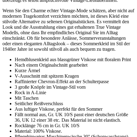
überzeugt es selbst anspruchsvolle Vintage-Liebhaberinnen.
Wenn Sie den Charme echter Vintage-Mode schätzen, aber nicht auf
modernen Tragekomfort verzichten möchten, ist dieses Kleid eine
stilvolle Alternative zu seltenen Originalstücken. Es vermittelt den
Look und die Ausstrahlung eines gut erhaltenen True Vintage
Modells, ohne dass Ihr empfindliches Original Sie im Alltag
einschränkt. Ob für besondere Anlässe, Sommerveranstaltungen
oder einen eleganten Alltagslook – dieses Sommerkleid im Stil der
1940er Jahre ist sowohl stilvoll als auch bequem zu tragen.
Hemdblusenkleid aus blassgrüner Viskose mit floralem Print
Nach einem Originalschnitt gearbeitet
Kurze Ärmel
V-Ausschnitt mit spitzem Kragen
Raffinierter Chevron-Effekt an der Schulterpasse
3 große Knöpfe im Vintage-Stil vorn
Rock in A-Linie
Mit Taschen
Seitlicher Reißverschluss
Aus luftiger Viskose, perfekt für den Sommer
Fällt normal aus, Gr. UK 10/S passt einer deutschen Größe
36, UK 12 einer 38 etc. Das Material ist nicht elastisch.
Rocklänge 76 cm in Gr. UK 10/S
Material: 100% Viskose.
Pflegehinweise: Maschinenwäsche 30° (Schonwaschgang).