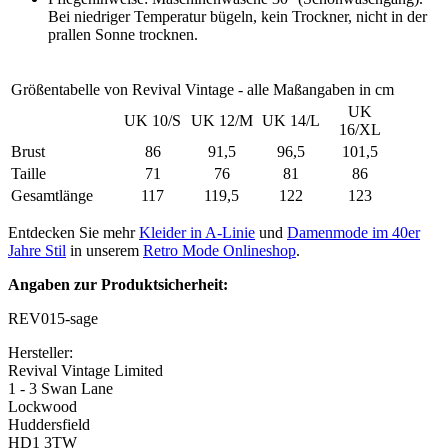
Bei niedriger Temperatur bügeln, kein Trockner, nicht in der
prallen Sonne trocknen.
Größentabelle von Revival Vintage - alle Maßangaben in cm
UK
UK 10/S
UK 12/M
UK 14/L
16/XL
Brust
86
91,5
96,5
101,5
Taille
71
76
81
86
Gesamtlänge
117
119,5
122
123
Entdecken Sie mehr
Kleider in A-Linie
und
Damenmode im 40er
Jahre Stil
in unserem
Retro Mode Onlineshop
.
Angaben zur Produktsicherheit:
REV015-sage
Hersteller:
Revival Vintage Limited
1 - 3 Swan Lane
Lockwood
Huddersfield
HD1 3TW