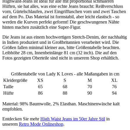
Highwaist-Jeans ist ideal für alle mit proportional schmaleren
Hüften, sie hat alles, was eine echte Jeans braucht: Reißverschluss
vorn, Gürtelschlaufen, zwei Eingrifftaschen vorn und zwei Taschen
auf dem Po. Das Material ist formstabil, aber leicht elastisch - so
werden die Kurven perfekt geformt! Die geschwungenen Nähte
hinten machen zusätzlich eine Super-Figur.
Die Jeans ist aus einem hochwertigen Stretch-Denim, der nachhaltig
in Indien produziert und in Großbritannien verarbeitet wird. Die
Größen fallen minimal kleiner aus, bitte Größentabelle beachten.
Leibhöhe 28 cm, Innenbeinlänge 81 cm (32 inch). Die auf den
Fotos gezeigten Oberteile sind nicht in unserem Shop erhältlich.
Größentabelle von Lady K Loves - alle Maßangaben in cm
Kleidergröße
XS
S
M
XL
Taille
65
68
70
76
Hüfte
86
88
90
94
Material: 98% Baumwolle, 2% Elasthan. Maschinenwäsche kalt
empfohlen.
Entdecken Sie mehr
High Waist Jeans im 50er Jahre Stil
in
unserem
Retro Mode Onlineshop
.