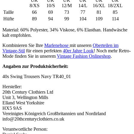
UK
UK
UK
UK
UK
UK
8/XS
10/S
12/M
14/L
16/XL
18/2XL
Taille
66
69
73
77
81
85
Hüfte
89
94
99
104
109
114
Material: 60% Polyester, 34% Viskose, 6% Elasthan. Handwäsche
kalt empfohlen.
Kombinieren Sie Ihre
Marlenehose
mit unseren
Oberteilen im
Vintage-Stil
für einen perfekten
40er Jahre Look
! Noch mehr Retro-
Mode finden Sie in unserem
Vintage Fashion Onlineshop
.
Angaben zur Produktsicherheit:
40s Swing Trousers Navy TR40_01
Hersteller:
20th Century Clothiers Ltd
Unit 3, Wellington Mills
Elland West Yorkshire
HX5 9AS
Vereinigtes Königreich Großbritannien und Nordirland
info@20thcenturyclothiers.co.uk
Verantwortliche Person: