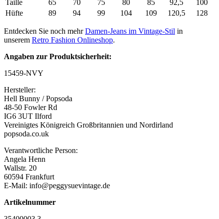
Taille
65
70
75
80
85
92,5
100
Hüfte
89
94
99
104
109
120,5
128
Entdecken Sie noch mehr
Damen-Jeans im Vintage-Stil
in
unserem
Retro Fashion Onlineshop
.
Angaben zur Produktsicherheit:
15459-NVY
Hersteller:
Hell Bunny / Popsoda
48-50 Fowler Rd
IG6 3UT Ilford
Vereinigtes Königreich Großbritannien und Nordirland
popsoda.co.uk
Verantwortliche Person:
Angela Henn
Wallstr. 20
60594 Frankfurt
E-Mail: info@peggysuevintage.de
Artikelnummer
35400003.3