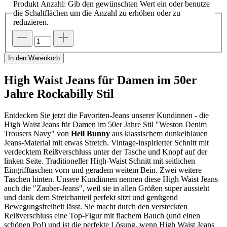
Produkt Anzahl: Gib den gewünschten Wert ein oder benutze
die Schaltflächen um die Anzahl zu erhöhen oder zu
reduzieren.
In den Warenkorb
High Waist Jeans für Damen im 50er
Jahre Rockabilly Stil
Entdecken Sie jetzt die Favoriten-Jeans unserer Kundinnen - die
High Waist Jeans für Damen im 50er Jahre Stil "Weston Denim
Trousers Navy" von
Hell Bunny
aus klassischem dunkelblauen
Jeans-Material mit etwas Stretch. Vintage-inspirierter Schnitt mit
verdecktem Reißverschluss unter der Tasche und Knopf auf der
linken Seite. Traditioneller High-Waist Schnitt mit seitlichen
Eingrifftaschen vorn und geradem weitem Bein. Zwei weitere
Taschen hinten. Unsere Kundinnen nennen diese High Waist Jeans
auch die "Zauber-Jeans", weil sie in allen Größen super aussieht
und dank dem Stretchanteil perfekt sitzt und genügend
Bewegungsfreiheit lässt. Sie macht durch den versteckten
Reißverschluss eine Top-Figur mit flachem Bauch (und einen
schönen Po!) und ist die perfekte Lösung, wenn High Waist Jeans