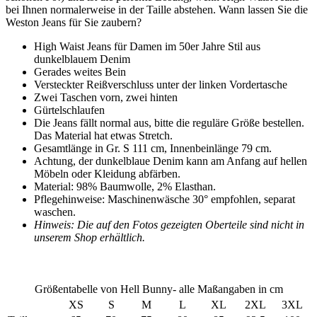
bei Ihnen normalerweise in der Taille abstehen. Wann lassen Sie die
Weston Jeans für Sie zaubern?
High Waist Jeans für Damen im 50er Jahre Stil aus
dunkelblauem Denim
Gerades weites Bein
Versteckter Reißverschluss unter der linken Vordertasche
Zwei Taschen vorn, zwei hinten
Gürtelschlaufen
Die Jeans fällt normal aus, bitte die reguläre Größe bestellen.
Das Material hat etwas Stretch.
Gesamtlänge in Gr. S 111 cm, Innenbeinlänge 79 cm.
Achtung, der dunkelblaue Denim kann am Anfang auf hellen
Möbeln oder Kleidung abfärben.
Material: 98% Baumwolle, 2% Elasthan.
Pflegehinweise: Maschinenwäsche 30° empfohlen, separat
waschen.
Hinweis: Die auf den Fotos gezeigten Oberteile sind nicht in
unserem Shop erhältlich.
Größentabelle von Hell Bunny- alle Maßangaben in cm
XS
S
M
L
XL
2XL
3XL