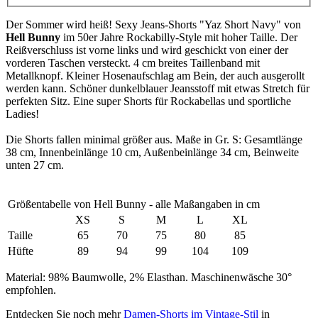
Der Sommer wird heiß! Sexy Jeans-Shorts "Yaz Short Navy" von
Hell Bunny
im 50er Jahre Rockabilly-Style mit hoher Taille. Der
Reißverschluss ist vorne links und wird geschickt von einer der
vorderen Taschen versteckt. 4 cm breites Taillenband mit
Metallknopf. Kleiner Hosenaufschlag am Bein, der auch ausgerollt
werden kann. Schöner dunkelblauer Jeansstoff mit etwas Stretch für
perfekten Sitz. Eine super Shorts für Rockabellas und sportliche
Ladies!
Die Shorts fallen minimal größer aus. Maße in Gr. S: Gesamtlänge
38 cm, Innenbeinlänge 10 cm, Außenbeinlänge 34 cm, Beinweite
unten 27 cm.
Größentabelle von Hell Bunny - alle Maßangaben in cm
XS
S
M
L
XL
Taille
65
70
75
80
85
Hüfte
89
94
99
104
109
Material: 98% Baumwolle, 2% Elasthan. Maschinenwäsche 30°
empfohlen.
Entdecken Sie noch mehr
Damen-Shorts im Vintage-Stil
in