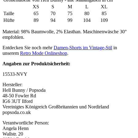
XS
S
M
L
XL
Taille
65
70
75
80
85
Hüfte
89
94
99
104
109
Material: 98% Baumwolle, 2% Elasthan. Maschinenwäsche 30°
empfohlen.
Entdecken Sie noch mehr
Damen-Shorts im Vintage-Stil
in
unserem
Retro Mode Onlineshop
.
Angaben zur Produktsicherheit:
15533-NVY
Hersteller:
Hell Bunny / Popsoda
48-50 Fowler Rd
IG6 3UT Ilford
Vereinigtes Königreich Großbritannien und Nordirland
popsoda.co.uk
Verantwortliche Person:
Angela Henn
Wallstr. 20