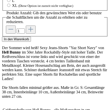
L
XL
(Diese Option ist zurzeit nicht verfügbar.)
Produkt Anzahl: Gib den gewünschten Wert ein oder benutze
die Schaltflächen um die Anzahl zu erhöhen oder zu
reduzieren.
In den Warenkorb
Der Sommer wird heiß! Sexy Jeans-Shorts "Yaz Short Navy" von
Hell Bunny
im 50er Jahre Rockabilly-Style mit hoher Taille. Der
Reißverschluss ist vorne links und wird geschickt von einer der
vorderen Taschen versteckt. 4 cm breites Taillenband mit
Metallknopf. Kleiner Hosenaufschlag am Bein, der auch ausgerollt
werden kann. Schöner dunkelblauer Jeansstoff mit etwas Stretch für
perfekten Sitz. Eine super Shorts für Rockabellas und sportliche
Ladies!
Die Shorts fallen minimal größer aus. Maße in Gr. S: Gesamtlänge
38 cm, Innenbeinlänge 10 cm, Außenbeinlänge 34 cm, Beinweite
unten 27 cm.
Größentabelle von Hell Bunny - alle Maßangaben in cm