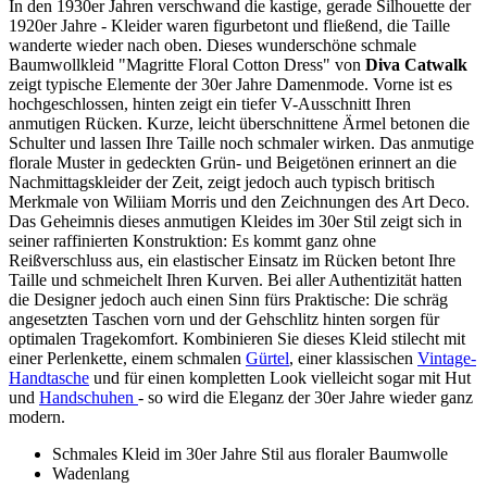
In den 1930er Jahren verschwand die kastige, gerade Silhouette der
1920er Jahre - Kleider waren figurbetont und fließend, die Taille
wanderte wieder nach oben. Dieses wunderschöne schmale
Baumwollkleid "Magritte Floral Cotton Dress" von
Diva Catwalk
zeigt typische Elemente der 30er Jahre Damenmode. Vorne ist es
hochgeschlossen, hinten zeigt ein tiefer V-Ausschnitt Ihren
anmutigen Rücken. Kurze, leicht überschnittene Ärmel betonen die
Schulter und lassen Ihre Taille noch schmaler wirken. Das anmutige
florale Muster in gedeckten Grün- und Beigetönen erinnert an die
Nachmittagskleider der Zeit, zeigt jedoch auch typisch britisch
Merkmale von Wiliiam Morris und den Zeichnungen des Art Deco.
Das Geheimnis dieses anmutigen Kleides im 30er Stil zeigt sich in
seiner raffinierten Konstruktion: Es kommt ganz ohne
Reißverschluss aus, ein elastischer Einsatz im Rücken betont Ihre
Taille und schmeichelt Ihren Kurven. Bei aller Authentizität hatten
die Designer jedoch auch einen Sinn fürs Praktische: Die schräg
angesetzten Taschen vorn und der Gehschlitz hinten sorgen für
optimalen Tragekomfort. Kombinieren Sie dieses Kleid stilecht mit
einer Perlenkette, einem schmalen
Gürtel
, einer klassischen
Vintage-
Handtasche
und für einen kompletten Look vielleicht sogar mit Hut
und
Handschuhen
- so wird die Eleganz der 30er Jahre wieder ganz
modern.
Schmales Kleid im 30er Jahre Stil aus floraler Baumwolle
Wadenlang