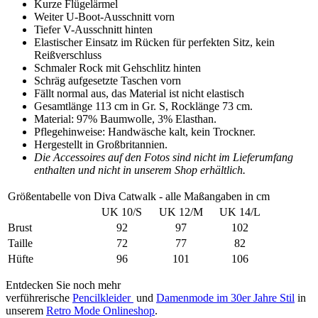
Kurze Flügelärmel
Weiter U-Boot-Ausschnitt vorn
Tiefer V-Ausschnitt hinten
Elastischer Einsatz im Rücken für perfekten Sitz, kein
Reißverschluss
Schmaler Rock mit Gehschlitz hinten
Schräg aufgesetzte Taschen vorn
Fällt normal aus, das Material ist nicht elastisch
Gesamtlänge 113 cm in Gr. S, Rocklänge 73 cm.
Material: 97% Baumwolle, 3% Elasthan.
Pflegehinweise: Handwäsche kalt, kein Trockner.
Hergestellt in Großbritannien.
Die Accessoires auf den Fotos sind nicht im Lieferumfang
enthalten und nicht in unserem Shop erhältlich.
Größentabelle von Diva Catwalk - alle Maßangaben in cm
UK 10/S
UK 12/M
UK 14/L
Brust
92
97
102
Taille
72
77
82
Hüfte
96
101
106
Entdecken Sie noch mehr
verführerische
Pencilkleider
und
Damenmode im 30er Jahre Stil
in
unserem
Retro Mode Onlineshop
.