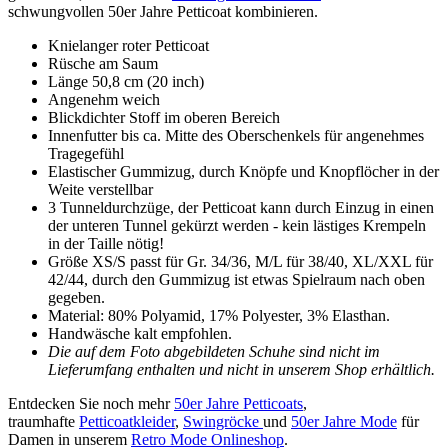
schwungvollen 50er Jahre Petticoat kombinieren.
Knielanger roter Petticoat
Rüsche am Saum
Länge 50,8 cm (20 inch)
Angenehm weich
Blickdichter Stoff im oberen Bereich
Innenfutter bis ca. Mitte des Oberschenkels für angenehmes
Tragegefühl
Elastischer Gummizug, durch Knöpfe und Knopflöcher in der
Weite verstellbar
3 Tunneldurchzüge, der Petticoat kann durch Einzug in einen
der unteren Tunnel gekürzt werden - kein lästiges Krempeln
in der Taille nötig!
Größe XS/S passt für Gr. 34/36, M/L für 38/40, XL/XXL für
42/44, durch den Gummizug ist etwas Spielraum nach oben
gegeben.
Material: 80% Polyamid, 17% Polyester, 3% Elasthan.
Handwäsche kalt empfohlen.
Die auf dem Foto abgebildeten Schuhe sind nicht im
Lieferumfang enthalten und nicht in unserem Shop erhältlich.
Entdecken Sie noch mehr
50er Jahre Petticoats
,
traumhafte
Petticoatkleider
,
Swingröcke
und
50er Jahre Mode
für
Damen in unserem
Retro Mode Onlineshop
.