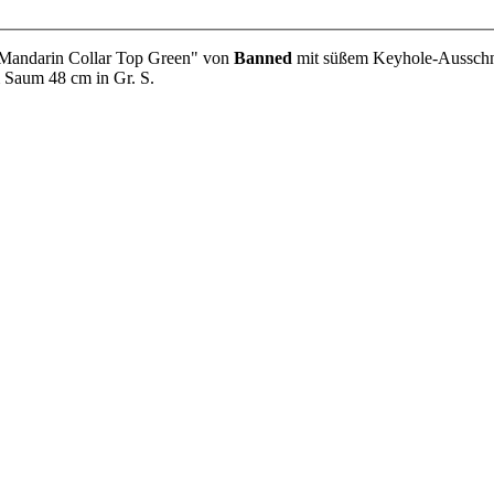
o Mandarin Collar Top Green" von
Banned
mit süßem Keyhole-Ausschnit
um Saum 48 cm in Gr. S.