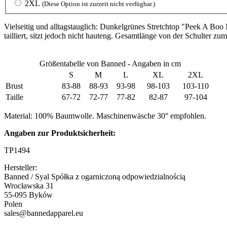
2XL
(Diese Option ist zurzeit nicht verfügbar.)
Vielseitig und alltagstauglich: Dunkelgrünes Stretchtop "Peek A Bo
tailliert, sitzt jedoch nicht hauteng. Gesamtlänge von der Schulter z
Größentabelle von Banned - Angaben in cm
S
M
L
XL
2XL
Brust
83-88
88-93
93-98
98-103
103-110
Taille
67-72
72-77
77-82
82-87
97-104
Material: 100% Baumwolle. Maschinenwäsche 30° empfohlen.
Angaben zur Produktsicherheit:
TP1494
Hersteller:
Banned / Syal Spółka z ogarniczoną odpowiedzialnością
Wrocławska 31
55-095 Byków
Polen
sales@bannedapparel.eu