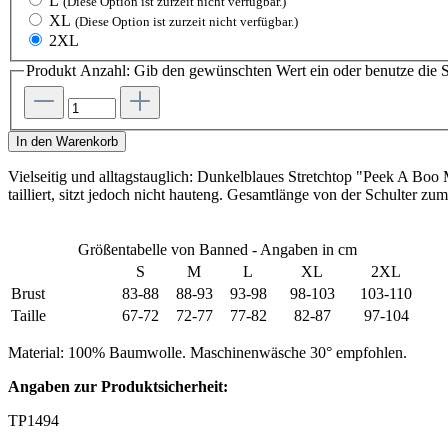
L
(Diese Option ist zurzeit nicht verfügbar.)
XL
(Diese Option ist zurzeit nicht verfügbar.)
2XL
Produkt Anzahl: Gib den gewünschten Wert ein oder benutze die S
In den Warenkorb
Vielseitig und alltagstauglich: Dunkelblaues Stretchtop "Peek A Bo
tailliert, sitzt jedoch nicht hauteng. Gesamtlänge von der Schulter z
Größentabelle von Banned - Angaben in cm
S
M
L
XL
2XL
Brust
83-88
88-93
93-98
98-103
103-110
Taille
67-72
72-77
77-82
82-87
97-104
Material: 100% Baumwolle. Maschinenwäsche 30° empfohlen.
Angaben zur Produktsicherheit:
TP1494