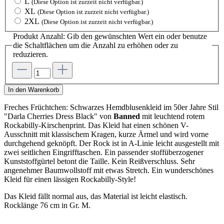
L
(Diese Option ist zurzeit nicht verfügbar.)
XL
(Diese Option ist zurzeit nicht verfügbar.)
2XL
(Diese Option ist zurzeit nicht verfügbar.)
Produkt Anzahl: Gib den gewünschten Wert ein oder benutze
die Schaltflächen um die Anzahl zu erhöhen oder zu
reduzieren.
In den Warenkorb
Freches Früchtchen: Schwarzes Hemdblusenkleid im 50er Jahre Stil
"Darla Cherries Dress Black" von
Banned
mit leuchtend rotem
Rockabilly-Kirschenprint. Das Kleid hat einen schönen V-
Ausschnitt mit klassischem Kragen, kurze Ärmel und wird vorne
durchgehend geknöpft. Der Rock ist in A-Linie leicht ausgestellt mit
zwei seitlichen Eingrifftaschen. Ein passender stoffüberzogener
Kunststoffgürtel betont die Taille. Kein Reißverschluss. Sehr
angenehmer Baumwollstoff mit etwas Stretch. Ein wunderschönes
Kleid für einen lässigen Rockabilly-Style!
Das Kleid fällt normal aus, das Material ist leicht elastisch.
Rocklänge 76 cm in Gr. M.