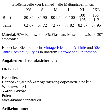
Größentabelle von Banned - alle Maßangaben in cm
XS
S
M
L
XL
2XL
100-
105-
Brust
80-85
85-90
90-95
95-100
105
112
Taille
62-67
67-72
72-77
77-82
82-87
87-95
Material: 97% Baumwolle, 3% Elasthan. Maschinenwäsche 30°
empfohlen.
Entdecken Sie noch mehr
Vintage-Kleider in A-Linie
und
50er
Jahre Rockabilly Styles
in unserem
Retro-Mode Onlineshop
.
Angaben zur Produktsicherheit:
DR17039
Hersteller:
Banned / Syal Spółka z ogarniczoną odpowiedzialnością
Wrocławska 31
55-095 Byków
Polen
sales@bannedapparel.eu
Artikelnummer