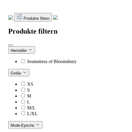
Produkte filtern
Produkte filtern
Hersteller
Seamstress of Bloomsbury
Größe
XS
S
M
L
M/L
L/XL
Mode-Epoche