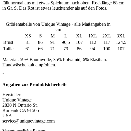
fällt normal aus mit etwas Spielraum nach oben. Rocklänge 68 cm
in Gr. S. Das Rot ist etwas leuchtender als auf den Fotos.
Größentabelle von Unique Vintage - alle Maßangaben in
cm
XS
S
M
L
XL
1XL
2XL
3XL
Brust
81
86
91
96,5
107
112
117
124,5
Taille
61
66
71
79
86
94
100
107
Material: 59% Baumwolle, 35% Polyamid, 6% Elasthan.
Handwäsche kalt empfohlen.
"
Angaben zur Produktsicherheit:
Hersteller:
Unique Vintage
2830 N Ontario St.
Burbank CA 91505
USA
service@uniquevintage.com
Verantwortliche Person: