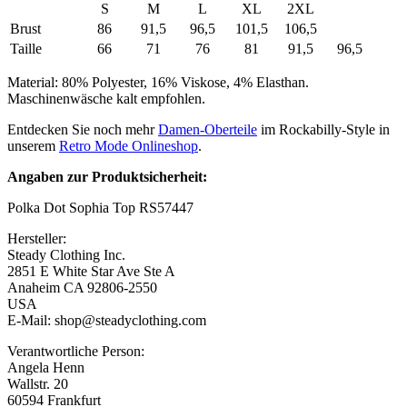
S
M
L
XL
2XL
Brust
86
91,5
96,5
101,5
106,5
Taille
66
71
76
81
91,5
96,5
Material: 80% Polyester, 16% Viskose, 4% Elasthan.
Maschinenwäsche kalt empfohlen.
Entdecken Sie noch mehr
Damen-Oberteile
im Rockabilly-Style in
unserem
Retro Mode Onlineshop
.
Angaben zur Produktsicherheit:
Polka Dot Sophia Top RS57447
Hersteller:
Steady Clothing Inc.
2851 E White Star Ave Ste A
Anaheim CA 92806-2550
USA
E-Mail: shop@steadyclothing.com
Verantwortliche Person:
Angela Henn
Wallstr. 20
60594 Frankfurt