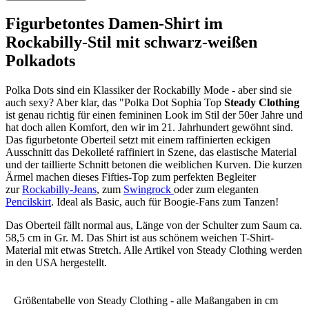
Figurbetontes Damen-Shirt im
Rockabilly-Stil mit schwarz-weißen
Polkadots
Polka Dots sind ein Klassiker der Rockabilly Mode - aber sind sie
auch sexy? Aber klar, das "Polka Dot Sophia Top
Steady Clothing
ist genau richtig für einen femininen Look im Stil der 50er Jahre und
hat doch allen Komfort, den wir im 21. Jahrhundert gewöhnt sind.
Das figurbetonte Oberteil setzt mit einem raffinierten eckigen
Ausschnitt das Dekolleté raffiniert in Szene, das elastische Material
und der taillierte Schnitt betonen die weiblichen Kurven. Die kurzen
Ärmel machen dieses Fifties-Top zum perfekten Begleiter
zur
Rockabilly-Jeans
, zum
Swingrock
oder zum eleganten
Pencilskirt
. Ideal als Basic, auch für Boogie-Fans zum Tanzen!
Das Oberteil fällt normal aus, Länge von der Schulter zum Saum ca.
58,5 cm in Gr. M. Das Shirt ist aus schönem weichen T-Shirt-
Material mit etwas Stretch. Alle Artikel von Steady Clothing werden
in den USA hergestellt.
Größentabelle von Steady Clothing - alle Maßangaben in cm