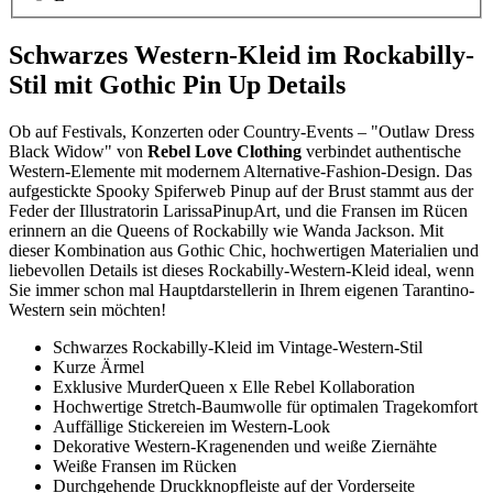
Schwarzes Western-Kleid im Rockabilly-
Stil mit Gothic Pin Up Details
Ob auf Festivals, Konzerten oder Country-Events – "Outlaw Dress
Black Widow" von
Rebel Love Clothing
verbindet authentische
Western-Elemente mit modernem Alternative-Fashion-Design. Das
aufgestickte Spooky Spiferweb Pinup auf der Brust stammt aus der
Feder der Illustratorin LarissaPinupArt, und die Fransen im Rücen
erinnern an die Queens of Rockabilly wie Wanda Jackson. Mit
dieser Kombination aus Gothic Chic, hochwertigen Materialien und
liebevollen Details ist dieses Rockabilly-Western-Kleid ideal, wenn
Sie immer schon mal Hauptdarstellerin in Ihrem eigenen Tarantino-
Western sein möchten!
Schwarzes Rockabilly-Kleid im Vintage-Western-Stil
Kurze Ärmel
Exklusive MurderQueen x Elle Rebel Kollaboration
Hochwertige Stretch-Baumwolle für optimalen Tragekomfort
Auffällige Stickereien im Western-Look
Dekorative Western-Kragenenden und weiße Ziernähte
Weiße Fransen im Rücken
Durchgehende Druckknopfleiste auf der Vorderseite