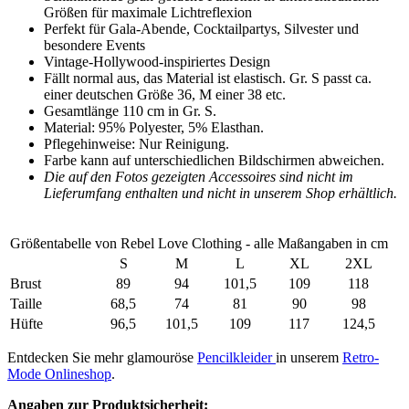
Größen für maximale Lichtreflexion
Perfekt für Gala-Abende, Cocktailpartys, Silvester und
besondere Events
Vintage-Hollywood-inspiriertes Design
Fällt normal aus, das Material ist elastisch. Gr. S passt ca.
einer deutschen Größe 36, M einer 38 etc.
Gesamtlänge 110 cm in Gr. S.
Material: 95% Polyester, 5% Elasthan.
Pflegehinweise: Nur Reinigung.
Farbe kann auf unterschiedlichen Bildschirmen abweichen.
Die auf den Fotos gezeigten Accessoires sind nicht im
Lieferumfang enthalten und nicht in unserem Shop erhältlich.
Größentabelle von Rebel Love Clothing - alle Maßangaben in cm
S
M
L
XL
2XL
Brust
89
94
101,5
109
118
Taille
68,5
74
81
90
98
Hüfte
96,5
101,5
109
117
124,5
Entdecken Sie mehr glamouröse
Pencilkleider
in unserem
Retro-
Mode Onlineshop
.
Angaben zur Produktsicherheit: