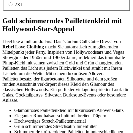
2XL
Gold schimmerndes Paillettenkleid mit
Hollywood-Star-Appeal
I feel like a million dollars! Das "Curtain Call Cutie Dress" von
Rebel Love Clothing
macht Sie automatisch zum glitzernden
Mittelpunkt jeder Party. Inspiriert von Hollywoodstars und Vegas
Showgirls der 1950er und 1960er Jahre, reflektiert das traumhafte
Pinup-Kleid mit seinen zwischen Gold und Grün changierenden
Pailletten das Licht aus jedem Blickwinkel und strahlt mit Ihrem
Lächeln um die Wette. Mit seinem luxuriösen Allover-
Paillettenbesatz, der figurbetonten Silhouette und dem großen
runden Ausschnitt verkörpert dieses Kleid den Glamour des
klassischen Hollywoods. Ein perfekter vintage-inspirierter Look für
Galas, Cocktailpartys, Silvester, Burlesque-Events oder besondere
Anlässe.
Glamouröses Paillettenkleid mit luxuriösem Allover-Glanz
Eleganter Rundhalsausschnitt mit breiten Trägern
Hochwertiges Stretch-Paillettematerial
Grün schimmerndes Stretchsatin-Innenfutter
Schimmernde grün-goldene Pailletten in unterschiedlichen