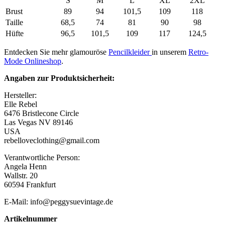
S
M
L
XL
2XL
Brust
89
94
101,5
109
118
Taille
68,5
74
81
90
98
Hüfte
96,5
101,5
109
117
124,5
Entdecken Sie mehr glamouröse
Pencilkleider
in unserem
Retro-
Mode Onlineshop
.
Angaben zur Produktsicherheit:
Hersteller:
Elle Rebel
6476 Bristlecone Circle
Las Vegas NV 89146
USA
rebelloveclothing@gmail.com
Verantwortliche Person:
Angela Henn
Wallstr. 20
60594 Frankfurt
E-Mail: info@peggysuevintage.de
Artikelnummer