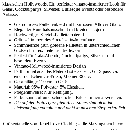
klassischen Hollywoods. Ein perfekter vintage-inspirierter Look für
Galas, Cocktailpartys, Silvester, Burlesque-Events oder besondere
Anlässe.
Glamouröses Paillettenkleid mit luxuriösem Allover-Glanz
Eleganter Rundhalsausschnitt mit breiten Trägern
Hochwertiges Stretch-Paillettematerial
Grün schimmerndes Stretchsatin-Innenfutter
Schimmernde grün-goldene Pailletten in unterschiedlichen
Größen für maximale Lichtreflexion
Perfekt für Gala-Abende, Cocktailpartys, Silvester und
besondere Events
Vintage-Hollywood-inspiriertes Design
Fällt normal aus, das Material ist elastisch. Gr. S passt ca.
einer deutschen Größe 36, M einer 38 etc.
Gesamtlänge 110 cm in Gr. S.
Material: 95% Polyester, 5% Elasthan.
Pflegehinweise: Nur Reinigung.
Farbe kann auf unterschiedlichen Bildschirmen abweichen.
Die auf den Fotos gezeigten Accessoires sind nicht im
Lieferumfang enthalten und nicht in unserem Shop erhältlich.
Größentabelle von Rebel Love Clothing - alle Maßangaben in cm