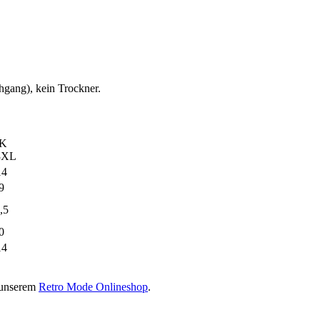
gang), kein Trockner.
K
3XL
14
9
,5
0
14
 unserem
Retro Mode Onlineshop
.