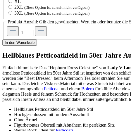
XL
2XL
(Diese Option ist zurzeit nicht verfügbar.)
3XL
(Diese Option ist zurzeit nicht verfügbar.)
Produkt Anzahl: Gib den gewünschten Wert ein oder benutze die S
In den Warenkorb
Hellblaues Petticoatkleid im 50er Jahre A
Einfach himmlisch: Das "Hepburn Dress Celestine" von
Lady V Lo
ärmellose Petticoatkleid im 50er Jahre Stil ist inspiriert von den sc
werden Sie "Best Dressed" beim Afternoon Tea oder strahlen Sie auf ei
sein kann. Das leichte Viskose-Material mit etwas Stretch ist dabei 
einem schwungvollen
Petticoat
und einem
Bolero
für kühle Abende -
eleganten Heels und feinem Schmuck für Hochzeiten und besondere Ev
passt sich Ihrem Anlass an und bleibt dabei immer außergewöhnlich f
Hellblaues Petticoatkleid im 50er Jahre Stil
Hochgeschlossen mit rundem Ausschnitt
Ohne Ärmel
Figurbetontes Oberteil mit Abnähern für perfekten Sitz
Weiter Rock, ideal für
Petticoats