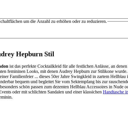
chaltflächen um die Anzahl zu erhöhen oder zu reduzieren.
udrey Hepburn Stil
ndon
ist das perfekte Cocktailkleid für alle festlichen Anlässe, an den
hlichten femininen Looks, mit denen Audrey Hepburn zur Stilikone wurde
ner Familienfeier ... dieses 50er Jahre Swingkleid in zartem Hellblau 
wunderbar bequem und begleitet Sie vom Sektempfang bis zur rauschenden
 besonders schön passen zum dezenten Hellblau Accessoires in Nude o
ents oder mit schlichten Sandalen und einer klassichen
Handtasche im
eminin.