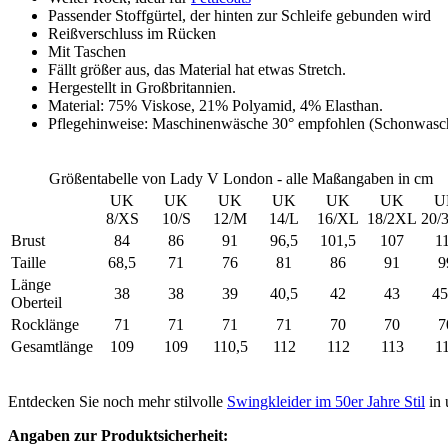
Passender Stoffgürtel, der hinten zur Schleife gebunden wird
Reißverschluss im Rücken
Mit Taschen
Fällt größer aus, das Material hat etwas Stretch.
Hergestellt in Großbritannien.
Material: 75% Viskose, 21% Polyamid, 4% Elasthan.
Pflegehinweise: Maschinenwäsche 30° empfohlen (Schonwasch
Größentabelle von Lady V London - alle Maßangaben in cm
UK
UK
UK
UK
UK
UK
U
8/XS
10/S
12/M
14/L
16/XL
18/2XL
20/
Brust
84
86
91
96,5
101,5
107
1
Taille
68,5
71
76
81
86
91
9
Länge
38
38
39
40,5
42
43
45
Oberteil
Rocklänge
71
71
71
71
70
70
7
Gesamtlänge
109
109
110,5
112
112
113
1
Entdecken Sie noch mehr stilvolle
Swingkleider im 50er Jahre Stil
in
Angaben zur Produktsicherheit: