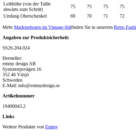
Leibhöhe (von der Taille
75
75
75
75
abwärts zum Schritt)
Umfang Oberschenkel
69
70
71
72
Mehr
Marlenehosen im Vintage-Stil
finden Sie in unserem
Retro Fash
Angaben zur Produktsicherheit:
SS26.204.024
Hersteller:
emmy design AB
Systratorpsvägen 16
352 46 Växjö
Schweden
E-Mail: info@emmydesign.se
Artikelnummer
19400043.2
Links
Weitere Produkte von
Emmy