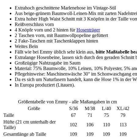
Extrahoch geschnittene Marlenehose im Vintage-Stil
Aus beige-grünem Baumwoll-Leinen-Mix mit zarten Nadelstre
Extra hoher High Waist Schnitt mit 3 Knöpfen in der Taille vor
Reißverschluss vorn
4 Knöpfe vorn und 2 hinten für
Hosenträger
2 Taschen vorn, mit Baumwollpopeline gefüttert
2 Fake-Taschen mit Taschenklappen hinten
Weites Bein
Fällt wie bei Emmy üblich sehr klein aus,
bitte Maßtabelle be
Extralange Hosenbeine, lassen sich durch den geraden Schnitt 
Großzügige Nahtzugabe im Saum
Material: 75% Baumwolle, 10% Leinen, 10% Polyester, 5% and
Pflegehinweise: Maschinenwäsche 30° im Schonwaschgang em
Da es sich um Naturfasern handelt, kann die Hose 1% in der W
In Europa produziert (Litauen).
Größentabelle von Emmy - alle Maßangaben in cm
Größe
S/36
M/38
L/40
XL/42
Taille
67
71
75
79
Hüfte (21 cm unterhalb der
102
106
110
113
Taille)
Gesamtlänge ab Taille
109
109
109
109