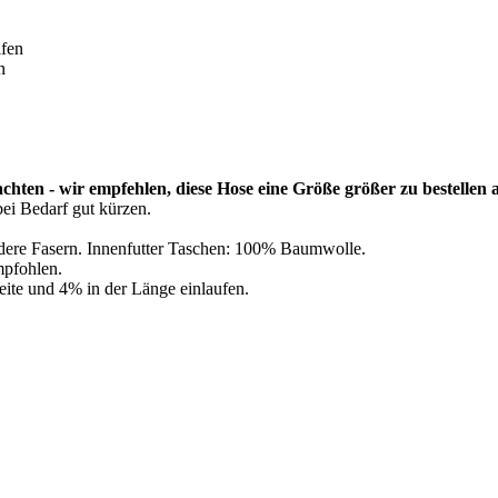
ifen
n
achten - wir empfehlen, diese Hose eine Größe größer zu bestellen a
bei Bedarf gut kürzen.
ere Fasern. Innenfutter Taschen: 100% Baumwolle.
pfohlen.
eite und 4% in der Länge einlaufen.