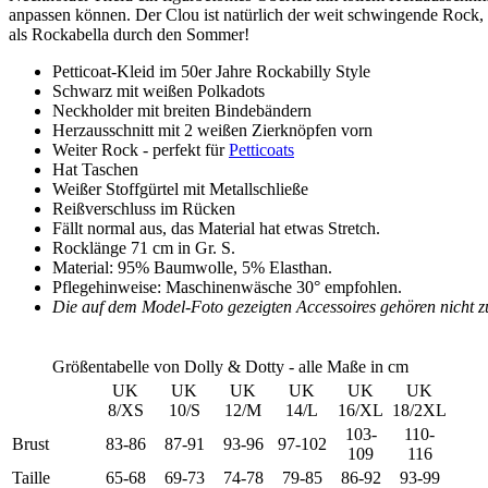
anpassen können. Der Clou ist natürlich der weit schwingende Rock, 
als Rockabella durch den Sommer!
Petticoat-Kleid im 50er Jahre Rockabilly Style
Schwarz mit weißen Polkadots
Neckholder mit breiten Bindebändern
Herzausschnitt mit 2 weißen Zierknöpfen vorn
Weiter Rock - perfekt für
Petticoats
Hat Taschen
Weißer Stoffgürtel mit Metallschließe
Reißverschluss im Rücken
Fällt normal aus, das Material hat etwas Stretch.
Rocklänge 71 cm in Gr. S.
Material: 95% Baumwolle, 5% Elasthan.
Pflegehinweise: Maschinenwäsche 30° empfohlen.
Die auf dem Model-Foto gezeigten Accessoires gehören nicht z
Größentabelle von Dolly & Dotty - alle Maße in cm
UK
UK
UK
UK
UK
UK
8/XS
10/S
12/M
14/L
16/XL
18/2XL
103-
110-
Brust
83-86
87-91
93-96
97-102
109
116
Taille
65-68
69-73
74-78
79-85
86-92
93-99