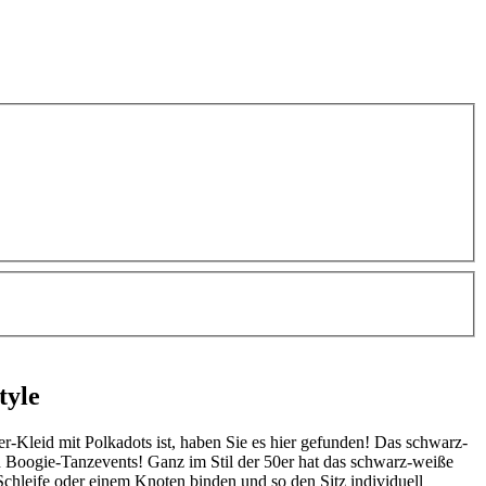
tyle
-Kleid mit Polkadots ist, haben Sie es hier gefunden! Das schwarz-
nd Boogie-Tanzevents! Ganz im Stil der 50er hat das schwarz-weiße
Schleife oder einem Knoten binden und so den Sitz individuell