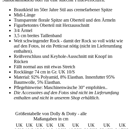
Brautkleid im 50er Jahre Stil aus cremefarbener Spitze
Midi-Länge
Transparente florale Spitze am Oberteil und den Ärmeln
Figurbetontes Oberteil mit Herzausschnitt
3/4 Ärmel
3,5 cm breites Taillenband
Weit schwingender Rock - damit der Rock so voll wirkt wie
auf den Fotos, ist ein Petticoat nötig (nicht im Lieferumfang
enthalten).
Reißverschluss und Keyhole-Ausschnitt mit Knopf im
Rücken
Fällt normal aus mit etwas Stretch
Rocklänge 74 cm in Gr. UK 10/S
Material: 92% Polyamid, 8% Elasthan. Innenfutter 95%
Baumwolle, 5% Elasthan.
Pflegehinweise: Maschinenwäsche 30° empfohlen..
Die Accessoires auf den Fotos sind nicht im Lieferumfang
enthalten und nicht in unserem Shop erhältlich.
Größentabelle von Dolly & Dotty - alle
Maßangaben in cm
UK
UK
UK
UK
UK
UK
UK
UK
UK