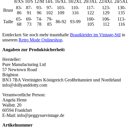
8/XS
10/S
12/M
14/L
16/XL
18/2XL
20/3XL
22/4XL
24/5X
83-
87-
93-
97-
103-
110-
117-
123-
130-
Brust
86
91
96
102
109
116
122
129
135
65-
69-
74-
79-
100-
106-
113-
Taille
86-92
93-99
68
73
78
85
105
112
116
Entdecken Sie noch mehr traumhafte
Brautkleider im Vintage-Stil
in
unserem
Retro Mode Onlineshop
.
Angaben zur Produktsicherheit:
Hersteller:
Pure Manufacturing Ltd
57 Newtown Road
Brighton
BN3 7BA Vereinigtes Königreich Großbritannien und Nordirland
info@dollyanddotty.com
Verantwortliche Person:
Angela Henn
Wallstr. 20
60594 Frankfurt
E-Mail: info@peggysuevintage.de
Artikelnummer