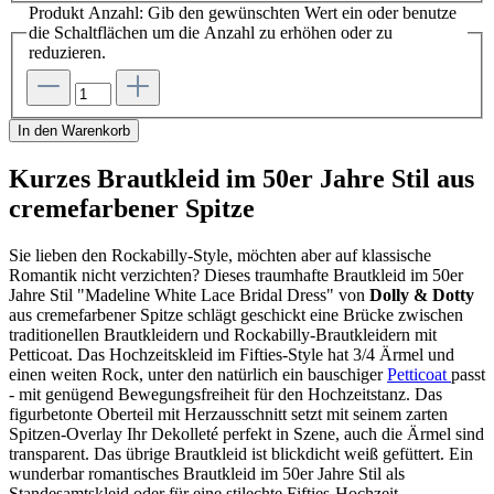
Produkt Anzahl: Gib den gewünschten Wert ein oder benutze
die Schaltflächen um die Anzahl zu erhöhen oder zu
reduzieren.
In den Warenkorb
Kurzes Brautkleid im 50er Jahre Stil aus
cremefarbener Spitze
Sie lieben den Rockabilly-Style, möchten aber auf klassische
Romantik nicht verzichten? Dieses traumhafte Brautkleid im 50er
Jahre Stil "Madeline White Lace Bridal Dress" von
Dolly & Dotty
aus cremefarbener Spitze schlägt geschickt eine Brücke zwischen
traditionellen Brautkleidern und Rockabilly-Brautkleidern mit
Petticoat. Das Hochzeitskleid im Fifties-Style hat 3/4 Ärmel und
einen weiten Rock, unter den natürlich ein bauschiger
Petticoat
passt
- mit genügend Bewegungsfreiheit für den Hochzeitstanz. Das
figurbetonte Oberteil mit Herzausschnitt setzt mit seinem zarten
Spitzen-Overlay Ihr Dekolleté perfekt in Szene, auch die Ärmel sind
transparent. Das übrige Brautkleid ist blickdicht weiß gefüttert. Ein
wunderbar romantisches Brautkleid im 50er Jahre Stil als
Standesamtskleid oder für eine stilechte Fifties-Hochzeit.