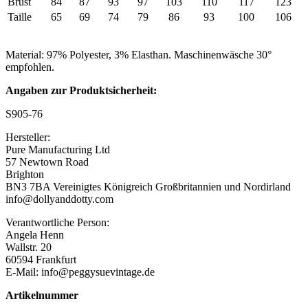
Brust
84
87
93
97
103
110
117
123
Taille
65
69
74
79
86
93
100
106
Material: 97% Polyester, 3% Elasthan. Maschinenwäsche 30°
empfohlen.
Angaben zur Produktsicherheit:
S905-76
Hersteller:
Pure Manufacturing Ltd
57 Newtown Road
Brighton
BN3 7BA Vereinigtes Königreich Großbritannien und Nordirland
info@dollyanddotty.com
Verantwortliche Person:
Angela Henn
Wallstr. 20
60594 Frankfurt
E-Mail: info@peggysuevintage.de
Artikelnummer