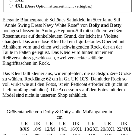
4XL
(Diese Option ist zurzeit nicht verfügbar.)
Elegante Blumenpracht: Schönes Satinkleid im 50er Jahre Stil
"Annie Swing Dress Navy White Rose" von
Dolly and Dotty
,
hochgeschlossen im Audrey-Hepburn-Stil mit schönem weißen
Rosenmuster auf dunkelblauem Grund, der leicht ins Violette
changiert. Das ärmellose Kleid hat ein figurbetontes Oberteil mit
Abnähern vorn und einen weit schwingenden Rock, der an der
Taille in Falten gelegt ist. Das Kleid wird hinten mit einem
Reißverschluss geschlossen, zwei versteckte seitliche
Eingrifftaschen im Rock.
Das Kleid fällt kleiner aus, wir empfehlen, die nächstgrößere Größe
zu wählen. Rocklänge 62 cm in Gr. UK 10/S. Damit der Rock so
voll wirkt wie auf den Fotos, ist ein Petticoat erforderlich (nicht im
Lieferumfang enthalten). Die Accessoires auf den Fotos mit dem
Model sind nicht in unserem Shop erhältlich.
Größentabelle von Dolly & Dotty - alle Maßangaben in
cm
UK
UK
UK
UK
UK
UK
UK
UK
8/XS
10/S
12/M
14/L
16/XL
18/2XL
20/3XL
22/4XL