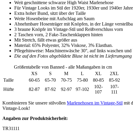
Weit geschnittene schwarze High Waist Marlenehose
Für Vintage Looks im Stil der 1920er, 1930er und 1940er Jahre
Extra hoher Bund, sitzt über der Taille
Weite Hosenbeine mit Aufschlag am Saum
Abnehmbare Hosenträger mit Knöpfen, in der Länge verstellba
3 braune Knöpfe im Vintage-Stil und Reißverschluss vorn
2 Taschen vorn, 2 Fake-Taschenklappen hinten
Mit Stretch, fällt etwas größer aus
Material: 65% Polyester, 32% Viskose, 3% Elasthan.
Pflegehinweise: Maschinenwäsche 30°, auf links waschen und 
Die auf den Fotos abgebildete Bluse ist nicht im Lieferumgang 
Größentabelle von Banned - alle Maßangaben in cm
XS
S
M
L
XL
2XL
Taille
60-65
65-70
70-75
75-80
80-85
85-92
102-
107-
Hüfte
82-87
87-92
92-97
97-102
107
111
Kombinieren Sie unsere stilvollen
Marlenehosen im Vintage-Stil
mit 
Vintage-Look!
Angaben zur Produktsicherheit:
TR31111