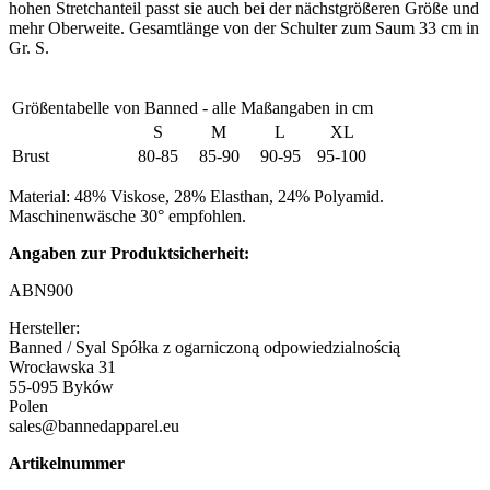
hohen Stretchanteil passt sie auch bei der nächstgrößeren Größe und
mehr Oberweite. Gesamtlänge von der Schulter zum Saum 33 cm in
Gr. S.
Größentabelle von Banned - alle Maßangaben in cm
S
M
L
XL
Brust
80-85
85-90
90-95
95-100
Material: 48% Viskose, 28% Elasthan, 24% Polyamid.
Maschinenwäsche 30° empfohlen.
Angaben zur Produktsicherheit:
ABN900
Hersteller:
Banned / Syal Spółka z ogarniczoną odpowiedzialnością
Wrocławska 31
55-095 Byków
Polen
sales@bannedapparel.eu
Artikelnummer