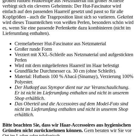
großen runden Hutkrempe aus Netzmaterial mit großer Schleife
verbirgt sich ein cleveres Geheimnis: Der Hut-Fascinator wird
einfach auf den passenden Haarreif gesetzt und passt so für alle
Kopfgrößen - auch die Trageposition lässt sich so variieren. Gekrönt
wird dieses Traumteilchen von weißen Perlen, besonders schön wird
es, wenn Sie eine passende Perlenkette dazu kombinieren (nicht im
Lieferumfang enthalten).
Cremefarbener Hut-Fascinator aus Netzmaterial
Großer runde Form
Verziert mit XXL-Schleife aus Netzmaterial und aufgestickten
Perlen
Wird mit dem mitgelieferten Haarreif im Haar befestigt
Grundfläche Durchmesser ca. 30 cm (ohne Schleife).
Material: Hutbasis 100 % Abacá (Sinamay), Verzierung 100%
Polyester.
Der Hutkopf aus Styropor dient nur zur Veranschaulichung.
Er ist nicht im Lieferumfang enthalten und nicht in unserem
Shop erhältlich.
Das Oberteil und die Accessoires auf dem Model-Foto sind
nicht im Lieferumfang enthalten und nicht in unserem Shop
erhältlich.
Bitte beachten Sie, dass wir Haar-Accessoires aus hygienischen
Gründen nicht zurücknehmen können.
Gern beraten wir Sie vor
Ort im Laden oder telefonisch.