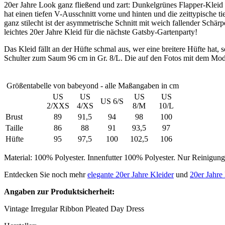
20er Jahre Look ganz fließend und zart: Dunkelgrünes Flapper-Kleid 
hat einen tiefen V-Ausschnitt vorne und hinten und die zeittypische ti
ganz stilecht ist der asymmetrische Schnitt mit weich fallender Schärp
leichtes 20er Jahre Kleid für die nächste Gatsby-Gartenparty!
Das Kleid fällt an der Hüfte schmal aus, wer eine breitere Hüfte hat, 
Schulter zum Saum 96 cm in Gr. 8/L. Die auf den Fotos mit dem Model
Größentabelle von babeyond - alle Maßangaben in cm
US
US
US
US
US 6/S
2/XXS
4/XS
8/M
10/L
Brust
89
91,5
94
98
100
Taille
86
88
91
93,5
97
Hüfte
95
97,5
100
102,5
106
Material: 100% Polyester. Innenfutter 100% Polyester. Nur Reinigung
Entdecken Sie noch mehr
elegante 20er Jahre Kleider
und
20er Jahr
Angaben zur Produktsicherheit:
Vintage Irregular Ribbon Pleated Day Dress